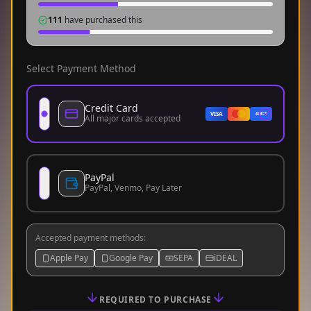
111
have purchased this
Select Payment Method
Credit Card
VISA
AMEX
All major cards accepted
PayPal
PayPal, Venmo, Pay Later
Accepted payment methods
:
Apple Pay
Google Pay
SEPA
iDEAL
REQUIRED TO PURCHASE