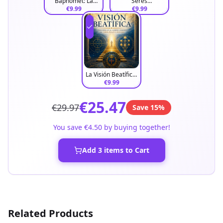
Baphomet: La
Seres
Unión Viviente de
€9.99
interdimensionales
€9.99
los Opuestos
y realidades
paralelas
La Visión Beatífica:
Maestría en el
€9.99
Camino Sagrado
del Liber Juratus
€25.47
€29.97
Honorii
Save
15
%
You save
€4.50
by buying together!
Add
3
items to Cart
Related Products