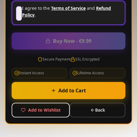
I agree to the
Terms of Service
and
Refund
Policy
.
Buy Now
-
€9.99
Secure Payment
SSL Encrypted
Instant Access
Lifetime Access
Add to Cart
Add to Wishlist
Back