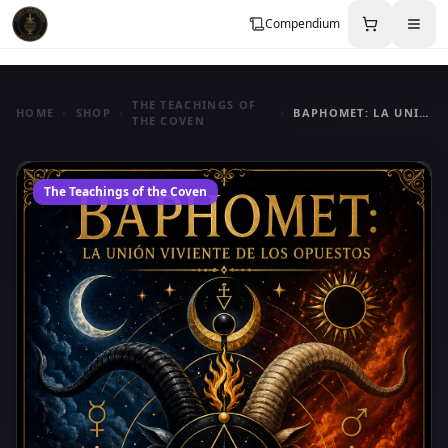
Compendium
THE TEACHINGS OF
HOME
›
SHOP
›
›
BAPHOMET: LA UNIÓN VIVIENTE DE LOS OPUESTOS
THE COVEN
The Teachings of the Coven