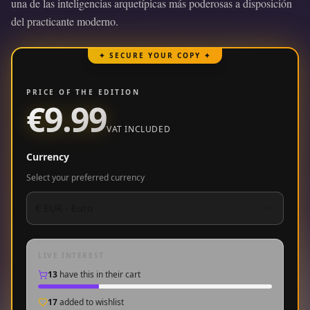
una de las inteligencias arquetípicas más poderosas a disposición
del practicante moderno.
✦ SECURE YOUR COPY ✦
PRICE OF THE EDITION
€9.99
VAT INCLUDED
Currency
Select your preferred currency
€
EUR
-
Euro
LIVE INTEREST
13
have this in their cart
17
added to wishlist